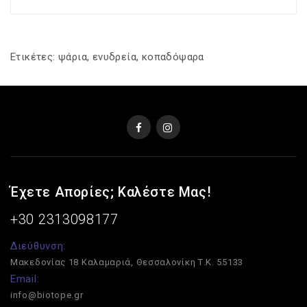
Ετικέτες:
ψάρια
,
ενυδρεία
,
κοπαδόψαρα
Έχετε Απορίες; Καλέστε Μας!
+30 2313098177
Διεύθυνση:
Μακεδονίας 18
Καλαμαριά, Θεσσαλονίκη
Τ.Κ. 55133
Email:
info@biotope.gr