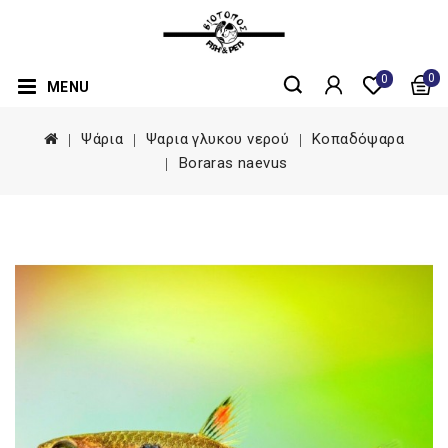
0
0
MENU
Ψάρια
Ψαρια γλυκου νερού
Κοπαδόψαρα
Boraras naevus