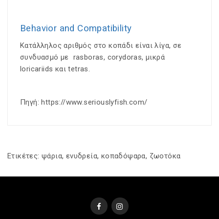
Behavior and Compatibility
Κατάλληλος αριθμός στο κοπάδι είναι λίγα, σε
συνδυασμό με
rasboras
,
corydoras
, μικρά
loricariids
και
tetras
.
Πηγή: https://www.seriouslyfish.com/
Ετικέτες:
ψάρια
,
ενυδρεία
,
κοπαδόψαρα
,
ζωοτόκα